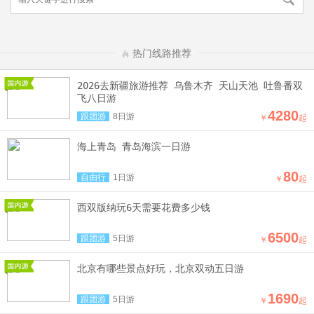
热门线路推荐
2026去新疆旅游推荐 乌鲁木齐 天山天池 吐鲁番双
飞八日游
4280
跟团游
8日游
￥
起
海上青岛 青岛海滨一日游
80
自由行
1日游
￥
起
西双版纳玩6天需要花费多少钱
6500
跟团游
5日游
￥
起
北京有哪些景点好玩，北京双动五日游
1690
跟团游
5日游
￥
起