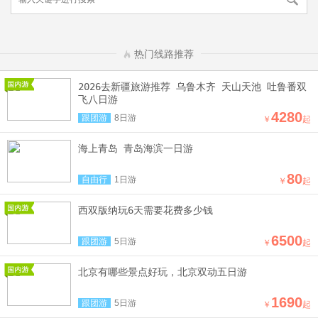
热门线路推荐
2026去新疆旅游推荐 乌鲁木齐 天山天池 吐鲁番双
飞八日游
4280
跟团游
8日游
￥
起
海上青岛 青岛海滨一日游
80
自由行
1日游
￥
起
西双版纳玩6天需要花费多少钱
6500
跟团游
5日游
￥
起
北京有哪些景点好玩，北京双动五日游
1690
跟团游
5日游
￥
起