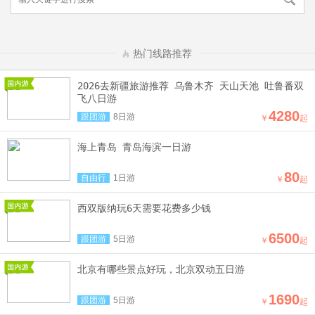
热门线路推荐
2026去新疆旅游推荐 乌鲁木齐 天山天池 吐鲁番双
飞八日游
4280
跟团游
8日游
￥
起
海上青岛 青岛海滨一日游
80
自由行
1日游
￥
起
西双版纳玩6天需要花费多少钱
6500
跟团游
5日游
￥
起
北京有哪些景点好玩，北京双动五日游
1690
跟团游
5日游
￥
起