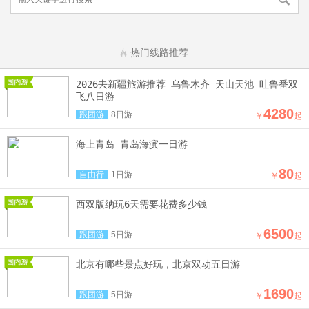
热门线路推荐
2026去新疆旅游推荐 乌鲁木齐 天山天池 吐鲁番双
飞八日游
4280
跟团游
8日游
￥
起
海上青岛 青岛海滨一日游
80
自由行
1日游
￥
起
西双版纳玩6天需要花费多少钱
6500
跟团游
5日游
￥
起
北京有哪些景点好玩，北京双动五日游
1690
跟团游
5日游
￥
起