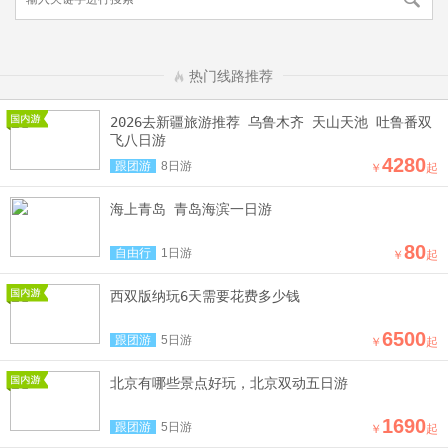
热门线路推荐
2026去新疆旅游推荐 乌鲁木齐 天山天池 吐鲁番双
飞八日游
4280
跟团游
8日游
￥
起
海上青岛 青岛海滨一日游
80
自由行
1日游
￥
起
西双版纳玩6天需要花费多少钱
6500
跟团游
5日游
￥
起
北京有哪些景点好玩，北京双动五日游
1690
跟团游
5日游
￥
起