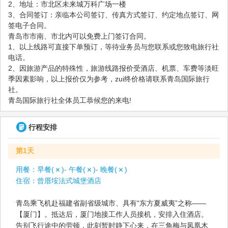
2、地址：市北区未来城万科广场一楼
3、合同签订：亲临本公司签订、传真方式签订、约定地点签订、网
签电子合同。
青岛市市南、市北内可以免费上门签订合同。
1、以上线路可直接下单预订，等待业务员与您联系或您致电旅行社
电话。
2、因旅游产品的特殊性，旅游线路报价受酒店、机票、车费等淡旺
季因素影响，以上报价仅为参考，zui终价格请联系青岛国际旅行
社。
青岛国际旅行社全体员工恭候您的来电!
行程安排
第1天
用餐：
早餐(
)- 午餐(
)- 晚餐(
)
住宿：
曾厝垵法式城堡酒店
青岛乘飞机赴福建省副省级城市、具有“东方夏威夷”之称——
【厦门】。抵达后，厦门地接工作人员接机，安排入住酒店。
告别飞行途中的劳顿，此刻暂时静下心来，在三角梅与凤凰木