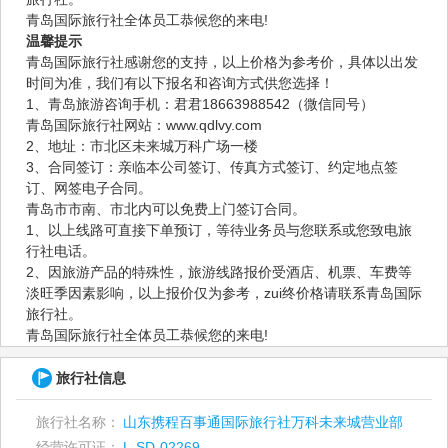
青岛国际旅行社全体员工恭候您的来电!
温馨提示
青岛国际旅行社感谢您的支持，以上价格为参考价，具体以出发
时间为准，我们有以下报名和咨询方式供您选择！
1、青岛旅游咨询手机：君君18663988542（微信同号）
青岛国际旅行社网站：www.qdlvy.com
2、地址：市北区未来城万科广场一楼
3、合同签订：亲临本公司签订、传真方式签订、约定地点签
订、网签电子合同。
青岛市市南、市北内可以免费上门签订合同。
1、以上线路可直接下单预订，等待业务员与您联系或您致电旅
行社电话。
2、因旅游产品的特殊性，旅游线路报价受酒店、机票、车费等
淡旺季因素影响，以上报价仅为参考，zui终价格请联系青岛国际
旅行社。
青岛国际旅行社全体员工恭候您的来电!
旅行社信息
旅行社名称：
山东携程百事通国际旅行社万科未来城营业部
经营许可证：
L-SD-02269