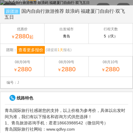
国内自由行旅游推荐 鼓浪屿 福建厦门自由行·双飞
跟团游
五日
优惠价
出发城市
行程天数
2880
青岛
5（/天）
￥
起
查看更多报价
团期：
(请提前
1天
报名)
08月08号
08月09号
08月10号
2880
2880
2880
￥
￥
￥
编号：
J
线路特色
青岛国际旅行社感谢您的支持，以上价格为参考价，具体以出发时
间为准，我们有以下报名和咨询方式供您选择！
1、青岛旅游咨询手机：君君18663988542（微信同号）
青岛国际旅行社网站：www.qdlvy.com