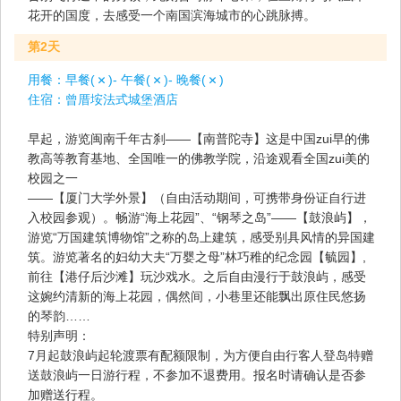
花开的国度，去感受一个南国滨海城市的心跳脉搏。
第2天
用餐：
早餐(
)- 午餐(
)- 晚餐(
)
住宿：
曾厝垵法式城堡酒店
早起，游览闽南千年古刹——【南普陀寺】这是中国zui早的佛
教高等教育基地、全国唯一的佛教学院，沿途观看全国zui美的
校园之一
——【厦门大学外景】（自由活动期间，可携带身份证自行进
入校园参观）。畅游“海上花园”、“钢琴之岛”——【鼓浪屿】，
游览“万国建筑博物馆”之称的岛上建筑，感受别具风情的异国建
筑。游览著名的妇幼大夫“万婴之母”林巧稚的纪念园【毓园】,
前往【港仔后沙滩】玩沙戏水。之后自由漫行于鼓浪屿，感受
这婉约清新的海上花园，偶然间，小巷里还能飘出原住民悠扬
的琴韵……
特别声明：
7月起鼓浪屿起轮渡票有配额限制，为方便自由行客人登岛特赠
送鼓浪屿一日游行程，不参加不退费用。报名时请确认是否参
加赠送行程。