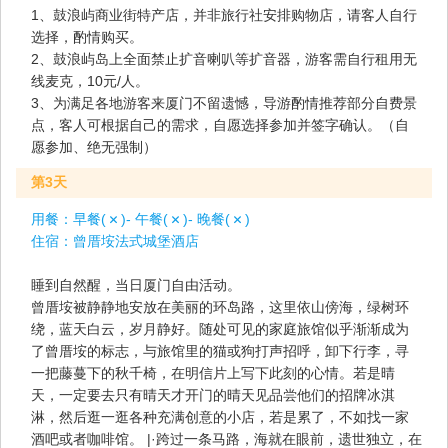
1、鼓浪屿商业街特产店，并非旅行社安排购物店，请客人自行
选择，酌情购买。
2、鼓浪屿岛上全面禁止扩音喇叭等扩音器，游客需自行租用无
线麦克，10元/人。
3、为满足各地游客来厦门不留遗憾，导游酌情推荐部分自费景
点，客人可根据自己的需求，自愿选择参加并签字确认。（自
愿参加、绝无强制）
第3天
用餐：
早餐(
)- 午餐(
)- 晚餐(
)
住宿：
曾厝垵法式城堡酒店
睡到自然醒，当日厦门自由活动。
曾厝垵被静静地安放在美丽的环岛路，这里依山傍海，绿树环
绕，蓝天白云，岁月静好。随处可见的家庭旅馆似乎渐渐成为
了曾厝垵的标志，与旅馆里的猫或狗打声招呼，卸下行李，寻
一把藤蔓下的秋千椅，在明信片上写下此刻的心情。若是晴
天，一定要去只有晴天才开门的晴天见品尝他们的招牌冰淇
淋，然后逛一逛各种充满创意的小店，若是累了，不如找一家
酒吧或者咖啡馆。 |·跨过一条马路，海就在眼前，遗世独立，在