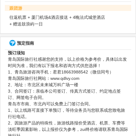
跟团游
往返机票 + 厦门机场&酒店接送 + 4晚法式城堡酒店
+ 赠送鼓浪屿一日
预定指南
预订须知
青岛国际旅行社感谢您的支持，以上价格为参考价，具体以出发
时间为准，我们有以下报名和咨询方式供您选择！
1、青岛旅游咨询手机：君君18663988542（微信同号）
青岛国际旅行社网站：www.qdlvy.com
2、地址：市北区未来城万科广场一楼
3、合同签订：亲临本公司签订、传真方式签订、约定地点签
订、网签电子合同。
青岛市市南、市北内可以免费上门签订合同。
1、以上线路可直接下单预订，等待业务员与您联系或您致电旅
行社电话。
2、因旅游产品的特殊性，旅游线路报价受酒店、机票、车费等
淡旺季因素影响，以上报价仅为参考，zui终价格请联系青岛国际
旅行社。