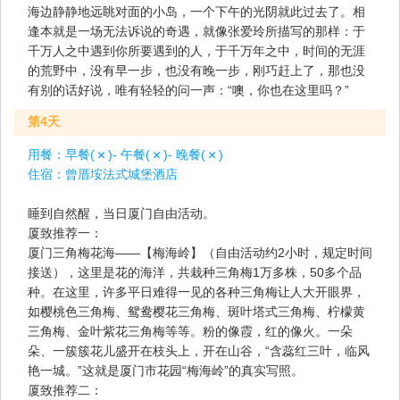
海边静静地远眺对面的小岛，一个下午的光阴就此过去了。相
逢本就是一场无法诉说的奇遇，就像张爱玲所描写的那样：于
千万人之中遇到你所要遇到的人，于千万年之中，时间的无涯
的荒野中，没有早一步，也没有晚一步，刚巧赶上了，那也没
有别的话好说，唯有轻轻的问一声：“噢，你也在这里吗？”
第4天
用餐：
早餐(
)- 午餐(
)- 晚餐(
)
住宿：
曾厝垵法式城堡酒店
睡到自然醒，当日厦门自由活动。
厦致推荐一：
厦门三角梅花海——【梅海岭】（自由活动约2小时，规定时间
接送），这里是花的海洋，共栽种三角梅1万多株，50多个品
种。在这里，许多平日难得一见的各种三角梅让人大开眼界，
如樱桃色三角梅、鸳鸯樱花三角梅、斑叶塔式三角梅、柠檬黄
三角梅、金叶紫花三角梅等等。粉的像霞，红的像火。一朵
朵、一簇簇花儿盛开在枝头上，开在山谷，“含蕊红三叶，临风
艳一城。”这就是厦门市花园“梅海岭”的真实写照。
厦致推荐二：