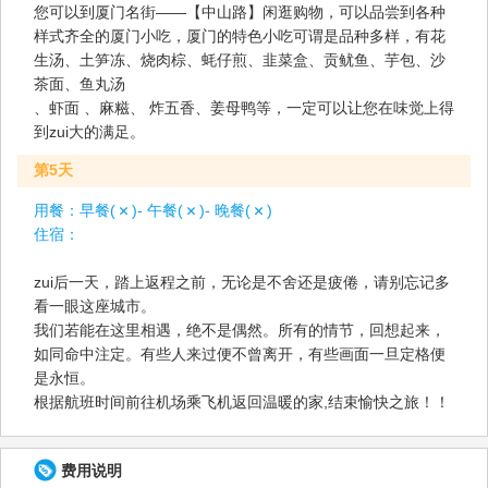
您可以到厦门名街——【中山路】闲逛购物，可以品尝到各种
样式齐全的厦门小吃，厦门的特色小吃可谓是品种多样，有花
生汤、土笋冻、烧肉棕、蚝仔煎、韭菜盒、贡鱿鱼、芋包、沙
茶面、鱼丸汤
、虾面 、麻糍、 炸五香、姜母鸭等，一定可以让您在味觉上得
到zui大的满足。
第5天
用餐：
早餐(
)- 午餐(
)- 晚餐(
)
住宿：
zui后一天，踏上返程之前，无论是不舍还是疲倦，请别忘记多
看一眼这座城市。
我们若能在这里相遇，绝不是偶然。所有的情节，回想起来，
如同命中注定。有些人来过便不曾离开，有些画面一旦定格便
是永恒。
根据航班时间前往机场乘飞机返回温暖的家,结束愉快之旅！！
费用说明