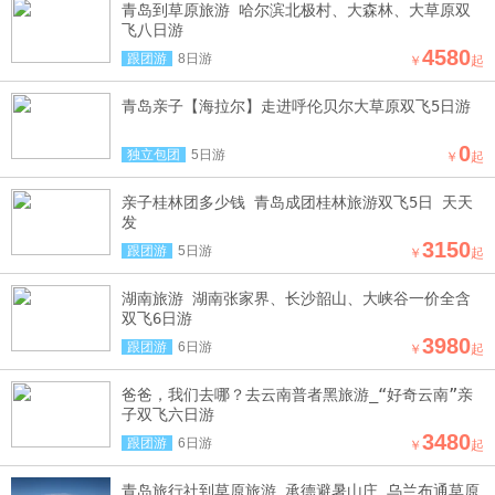
青岛到草原旅游 哈尔滨北极村、大森林、大草原双
飞八日游
4580
跟团游
8日游
￥
起
青岛亲子【海拉尔】走进呼伦贝尔大草原双飞5日游
0
独立包团
5日游
￥
起
亲子桂林团多少钱 青岛成团桂林旅游双飞5日 天天
发
3150
跟团游
5日游
￥
起
湖南旅游 湖南张家界、长沙韶山、大峡谷一价全含
双飞6日游
3980
跟团游
6日游
￥
起
爸爸，我们去哪？去云南普者黑旅游_“好奇云南”亲
子双飞六日游
3480
跟团游
6日游
￥
起
青岛旅行社到草原旅游_承德避暑山庄 乌兰布通草原