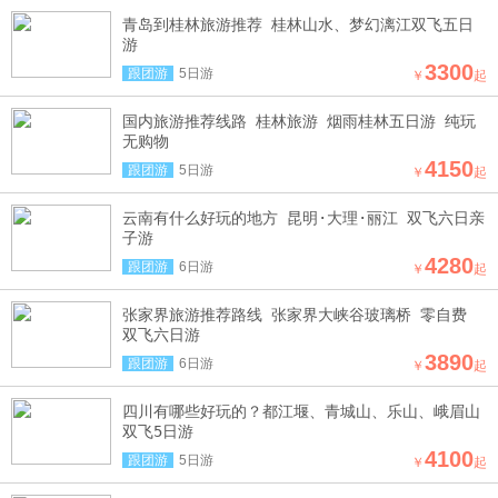
青岛到桂林旅游推荐 桂林山水、梦幻漓江双飞五日
游
3300
跟团游
5日游
￥
起
国内旅游推荐线路 桂林旅游 烟雨桂林五日游 纯玩
无购物
4150
跟团游
5日游
￥
起
云南有什么好玩的地方 昆明·大理·丽江 双飞六日亲
子游
4280
跟团游
6日游
￥
起
张家界旅游推荐路线 张家界大峡谷玻璃桥 零自费
双飞六日游
3890
跟团游
6日游
￥
起
四川有哪些好玩的？都江堰、青城山、乐山、峨眉山
双飞5日游
4100
跟团游
5日游
￥
起