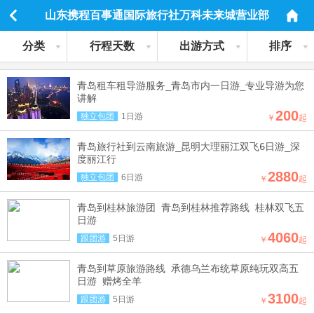
山东携程百事通国际旅行社万科未来城营业部
分类
行程天数
出游方式
排序
青岛租车租导游服务_青岛市内一日游_专业导游为您
讲解
200
独立包团
1日游
￥
起
青岛旅行社到云南旅游_昆明大理丽江双飞6日游_深
度丽江行
2880
独立包团
6日游
￥
起
青岛到桂林旅游团 青岛到桂林推荐路线 桂林双飞五
日游
4060
跟团游
5日游
￥
起
青岛到草原旅游路线 承德乌兰布统草原纯玩双高五
日游 赠烤全羊
3100
跟团游
5日游
￥
起