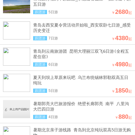
五日游
2680
跟团游
5日游
￥
起
青岛去西安夏令营活动开始啦_西安双卧七日游_感受
历史变迁
4380
跟团游
7日游
￥
起
青岛到云南旅游团 昆明大理丽江双飞6日游(全程五
星住宿)
4980
跟团游
6日游
￥
起
夏天到坝上草原来玩吧 乌兰布统锡林郭勒双高五日
纯玩
1850
跟团游
5日游
￥
起
暑期郭亮大巴旅游报价 绝壁长廊郭亮 南平 八里沟
大巴四日游
880
跟团游
4日游
￥
起
暑期北京亲子游线路 青岛到北京纯玩双高5日游无购