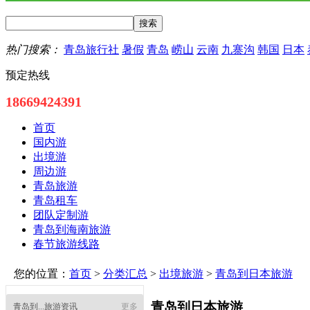
热门搜索：
青岛旅行社
暑假
青岛
崂山
云南
九寨沟
韩国
日本
预定热线
18669424391
首页
国内游
出境游
周边游
青岛旅游
青岛租车
团队定制游
青岛到海南旅游
春节旅游线路
您的位置：
首页
>
分类汇总
>
出境旅游
>
青岛到日本旅游
青岛到日本旅游
青岛到...旅游资讯
更多