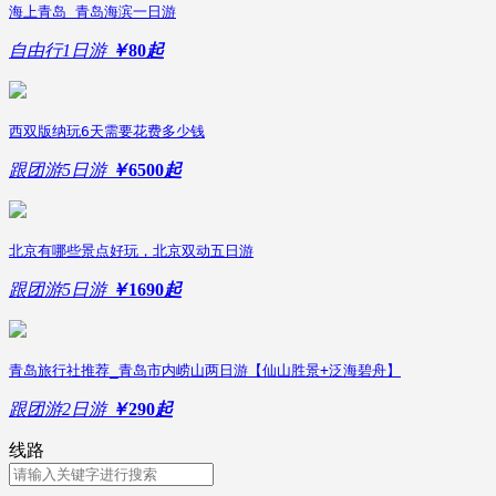
海上青岛 青岛海滨一日游
自由行
1日游
￥
80
起
西双版纳玩6天需要花费多少钱
跟团游
5日游
￥
6500
起
北京有哪些景点好玩，北京双动五日游
跟团游
5日游
￥
1690
起
青岛旅行社推荐_青岛市内崂山两日游【仙山胜景+泛海碧舟】
跟团游
2日游
￥
290
起
线路