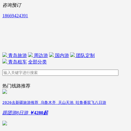
咨询预订
18669424391
青岛旅游
周边游
国内游
团队定制
青岛租车
全部分类
热门线路推荐
2026去新疆旅游推荐 乌鲁木齐 天山天池 吐鲁番双飞八日游
跟团游
8日游
￥
4280
起