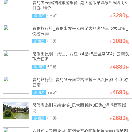
青岛去云南跟团旅游报价_昆大丽版纳温泉SPA四飞8
日游_特价
3280
跟团游
6日游
￥
起
青岛旅行社_青岛出发去云南昆大丽豪华三飞六日游_
悦游云南
3080
跟团游
6日游
￥
起
暑期出昆明、大理、丽江（4星+5星温泉SPA）云南双
飞六日游
4880
跟团游
6日游
￥
起
青岛旅行社_青岛到云南香格里拉三飞八日游_休闲游
云南
4680
跟团游
8日游
￥
起
暑假青岛到云南旅游_昆大丽版纳8日游_漫游西双版
纳
2680
跟团游
8日游
￥
起
八月份去云南旅游_海阔天空心旷神怡昆大丽+版纳四