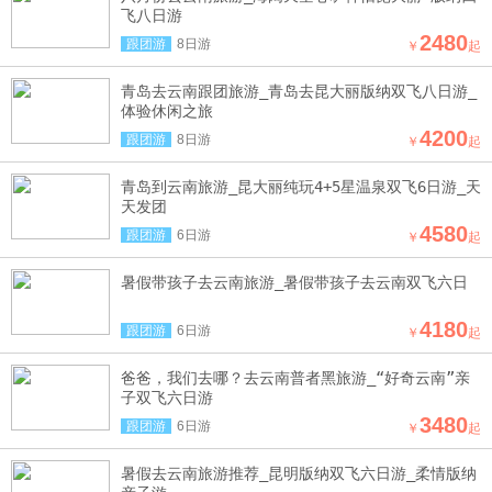
飞八日游
2480
跟团游
8日游
￥
起
青岛去云南跟团旅游_青岛去昆大丽版纳双飞八日游_
体验休闲之旅
4200
跟团游
8日游
￥
起
青岛到云南旅游_昆大丽纯玩4+5星温泉双飞6日游_天
天发团
4580
跟团游
6日游
￥
起
暑假带孩子去云南旅游_暑假带孩子去云南双飞六日
4180
跟团游
6日游
￥
起
爸爸，我们去哪？去云南普者黑旅游_“好奇云南”亲
子双飞六日游
3480
跟团游
6日游
￥
起
暑假去云南旅游推荐_昆明版纳双飞六日游_柔情版纳