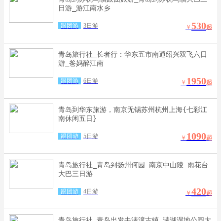
日游_游江南水乡
530
跟团游
3日游
￥
起
青岛旅行社_长者行：华东五市南通绍兴双飞六日
游_爸妈醉江南
1950
跟团游
6日游
￥
起
青岛到华东旅游，南京无锡苏州杭州上海{七彩江
南休闲五日}
1090
跟团游
5日游
￥
起
青岛旅行社_青岛到扬州何园 南京中山陵 雨花台
大巴三日游
420
跟团游
4日游
￥
起
青岛旅行社_青岛出发去溱潼古镇 溱湖湿地公园大