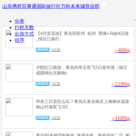
山东携程百事通国际旅行社万科未来城营业部
分类
行程天数
【4月赏花游】青岛到苏州 杭州 西塘+乌镇4日游
出游方式
_纯玩江南行
排序
400
跟团游
4日游
￥
起
夕阳红江南游，青岛到华五双飞5日老年团（独立
成团纯玩无购物）
2280
跟团游
5日游
￥
起
华东三日游怎么玩？青岛出发去南京上海御水温泉
南山竹海双飞3日
1680
跟团游
3日游
￥
起
青岛到溱湖湿地旅游_溱潼古镇、泰州老街二日_船