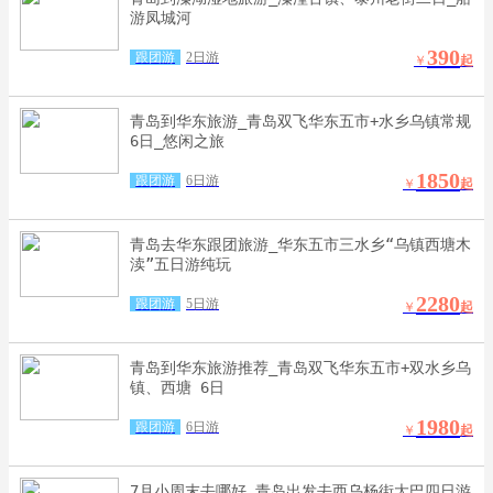
游凤城河
390
跟团游
2日游
￥
起
青岛到华东旅游_青岛双飞华东五市+水乡乌镇常规
6日_悠闲之旅
1850
跟团游
6日游
￥
起
青岛去华东跟团旅游_华东五市三水乡“乌镇西塘木
渎”五日游纯玩
2280
跟团游
5日游
￥
起
青岛到华东旅游推荐_青岛双飞华东五市+双水乡乌
镇、西塘 6日
1980
跟团游
6日游
￥
起
7月小周末去哪好_青岛出发去西乌杨街大巴四日游