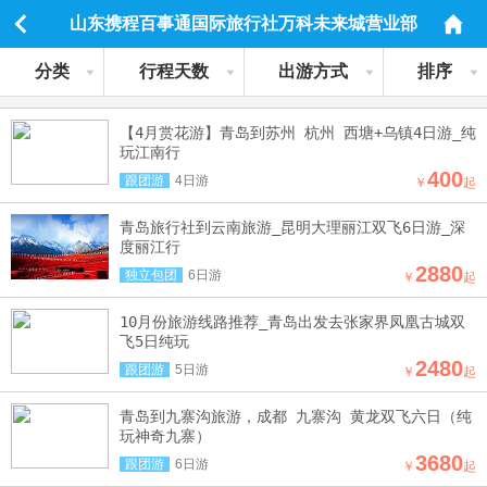
山东携程百事通国际旅行社万科未来城营业部
分类
行程天数
出游方式
排序
【4月赏花游】青岛到苏州 杭州 西塘+乌镇4日游_纯
玩江南行
400
跟团游
4日游
￥
起
青岛旅行社到云南旅游_昆明大理丽江双飞6日游_深
度丽江行
2880
独立包团
6日游
￥
起
10月份旅游线路推荐_青岛出发去张家界凤凰古城双
飞5日纯玩
2480
跟团游
5日游
￥
起
青岛到九寨沟旅游，成都 九寨沟 黄龙双飞六日（纯
玩神奇九寨）
3680
跟团游
6日游
￥
起