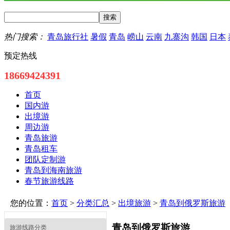
热门搜索：
青岛旅行社
暑假
青岛
崂山
云南
九寨沟
韩国
日本
预定热线
18669424391
首页
国内游
出境游
周边游
青岛旅游
青岛租车
团队定制游
青岛到海南旅游
春节旅游线路
您的位置：
首页
>
分类汇总
>
出境旅游
>
青岛到俄罗斯旅游
青岛到俄罗斯旅游
旅游线路分类