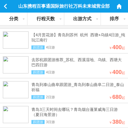
山东携程百事通国际旅行社万科未来城营业部
分类
行程天数
出游方式
排序
【4月赏花游】青岛到苏州 杭州 西塘+乌镇4日游_纯
玩江南行
400
跟团游
4日游
￥
起
去苏杭跟团游推荐_苏杭、西溪湿地、乌镇、西塘大
巴四日游
400
跟团游
4日游
￥
起
青岛到泰山曲阜跟团游_青岛到泰山曲阜二日游_泰山
祈福
680
跟团游
2日游
￥
起
青岛3三天时间去哪玩？青岛烟台蓬莱威海三日游
（夏日海景游）
380
跟团游
3日游
￥
起