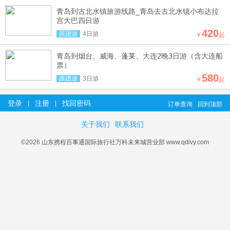
青岛到古北水镇旅游线路_青岛去古北水镇小布达拉
宫大巴四日游
420
跟团游
4日游
￥
起
青岛到烟台、威海、蓬莱、大连2晚3日游（含大连船
票）
580
跟团游
3日游
￥
起
登录
注册
找回密码
|
|
订单查询
回到顶部
关于我们
联系我们
©2026 山东携程百事通国际旅行社万科未来城营业部 www.qdlvy.com