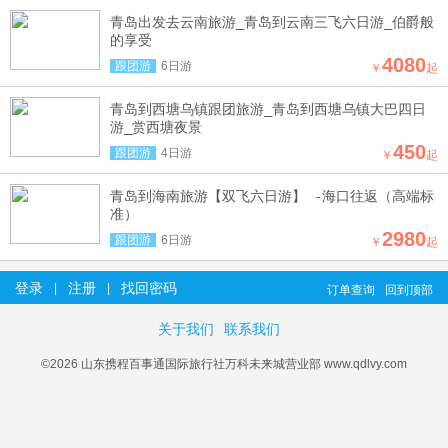
青岛出发去云南旅游_青岛到云南三飞六日游_伯爵般
的享受
4080
跟团游
6日游
￥
起
青岛到西塘乌镇跟团旅游_青岛到西塘乌镇大巴四日
游_赏西塘夜景
450
跟团游
4日游
￥
起
青岛到海南旅游【双飞六日游】 -海口往返（高端标
准）
2980
跟团游
6日游
￥
起
登录
注册
找回密码
|
|
订单查询
回到顶部
关于我们
联系我们
©2026 山东携程百事通国际旅行社万科未来城营业部 www.qdlvy.com