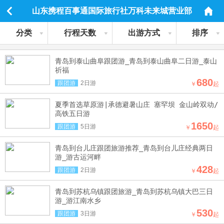
山东携程百事通国际旅行社万科未来城营业部
分类
行程天数
出游方式
排序
青岛到泰山曲阜跟团游_青岛到泰山曲阜二日游_泰山
祈福
680
跟团游
2日游
￥
起
夏季首选草原游|承德避暑山庄 塞罕坝 金山岭双动/
高铁五日游
1650
跟团游
5日游
￥
起
青岛到台儿庄跟团旅游推荐_青岛到台儿庄经典两日
游_游古运河畔
428
跟团游
2日游
￥
起
青岛到苏杭乌镇跟团旅游_青岛到苏杭乌镇大巴三日
游_游江南水乡
530
跟团游
3日游
￥
起