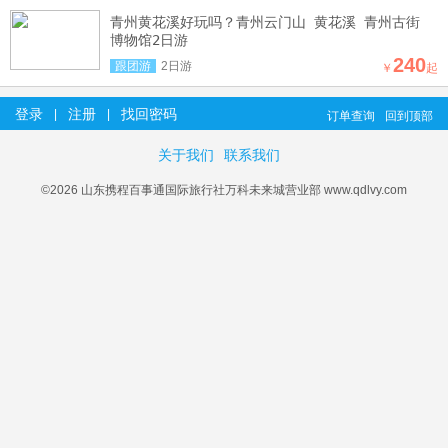
青州黄花溪好玩吗？青州云门山 黄花溪 青州古街
博物馆2日游
240
跟团游
2日游
￥
起
登录
注册
找回密码
|
|
订单查询
回到顶部
关于我们
联系我们
©2026 山东携程百事通国际旅行社万科未来城营业部 www.qdlvy.com