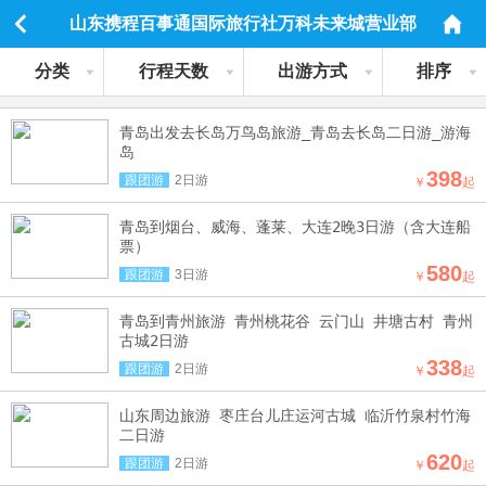
山东携程百事通国际旅行社万科未来城营业部
分类
行程天数
出游方式
排序
青岛出发去长岛万鸟岛旅游_青岛去长岛二日游_游海
岛
398
跟团游
2日游
￥
起
青岛到烟台、威海、蓬莱、大连2晚3日游（含大连船
票）
580
跟团游
3日游
￥
起
青岛到青州旅游 青州桃花谷 云门山 井塘古村 青州
古城2日游
338
跟团游
2日游
￥
起
山东周边旅游 枣庄台儿庄运河古城 临沂竹泉村竹海
二日游
620
跟团游
2日游
￥
起