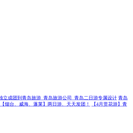
独立成团到青岛旅游_青岛旅游公司_青岛二日游专属设计
青岛
【烟台、威海、蓬莱】两日游、天天发团！
【4月赏花游】青