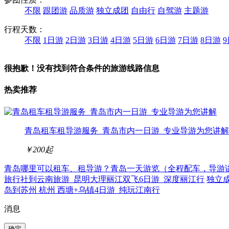
不限
跟团游
品质游
独立成团
自由行
自驾游
主题游
行程天数：
不限
1日游
2日游
3日游
4日游
5日游
6日游
7日游
8日游
很抱歉！没有找到符合条件的旅游线路信息
热卖推荐
青岛租车租导游服务_青岛市内一日游_专业导游为您讲解
￥200
起
青岛哪里可以租车、租导游？青岛一天游览（全程配车，导游
旅行社到云南旅游_昆明大理丽江双飞6日游_深度丽江行
独立
岛到苏州 杭州 西塘+乌镇4日游_纯玩江南行
消息