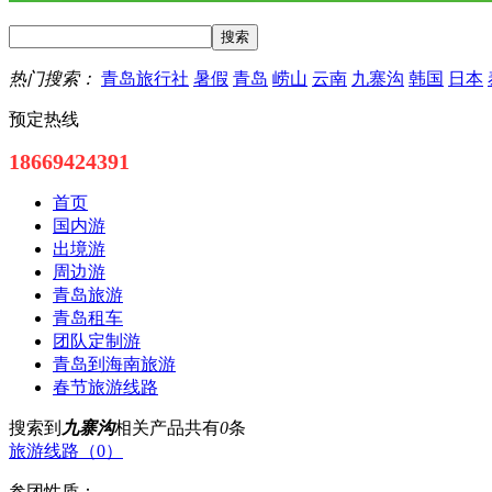
热门搜索：
青岛旅行社
暑假
青岛
崂山
云南
九寨沟
韩国
日本
预定热线
18669424391
首页
国内游
出境游
周边游
青岛旅游
青岛租车
团队定制游
青岛到海南旅游
春节旅游线路
搜索到
九寨沟
相关产品共有
0
条
旅游线路（0）
参团性质：