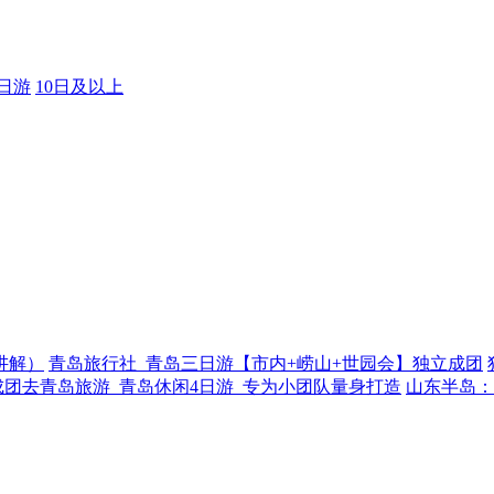
9日游
10日及以上
讲解）
青岛旅行社_青岛三日游【市内+崂山+世园会】独立成团
成团去青岛旅游_青岛休闲4日游_专为小团队量身打造
山东半岛：