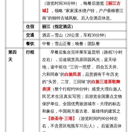
（游览时间30分钟），
晚餐后
游览
【
丽江古
城】
，领略 “家家溪水绕户转，户户垂柳赛江
南”的独特古城风貌。
后入住酒店休息。
住宿
丽江（指定酒店）
交通
酒店→雪山（20公里，车程30分钟）
餐饮
中餐：雪山正餐；晚餐：团队餐
第四
行程
早餐后集合完毕
乘车
返昆明（路程7小时
天
左右）
，
沿途观赏高原田园风光，蓝天绿
地，
途中
前往
“三
坊
一照壁 、
四
合五天井、
六和同春”
的
白族民居
，品
赏拥有
千年历史
的
“头苦、二甘、三回味”的
白族
三道茶歌舞
表演
（
整个行程
约
90
分钟）
感受大理白族人
民艺术生活真实写照
；
后
游览全国重点文物
保护单位、全国优秀旅游城市－大理的标志
和象征，中国南方最古老、最雄伟的建筑之
一
【崇圣寺·三塔】
（游览时间约90分钟左
右，不含景区电瓶车35元/人）。
后返酒店休