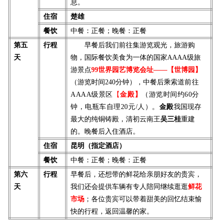
息。
住宿
楚雄
餐饮
中餐：正餐；晚餐：正餐
第五
行程
早餐后
我们前往
集游览观光，旅游购
天
物，国际餐饮美食为一体的国家AAAA级旅
游景点
99世界园艺博览会址——【世博园】
（游览时间240分钟），
中餐后乘索道
前往
AAAA级景区
【
金殿】
（游览时间约60分
钟，电瓶车自理20元/人）。
金殿
我国现存
最大的纯铜铸殿，清初云南王
吴三桂
重建
的。
晚餐
后入住酒店。
住宿
昆明（指定酒店）
餐饮
中餐：正餐；晚餐：正餐
第六
行程
早餐后，还想带的鲜花给亲朋好友的贵宾，
天
我们还会提供车辆有专人陪同继续逛逛
鲜花
市场
；各位贵宾可以带着甜美的回忆结束愉
快的行程，返回温馨的家。