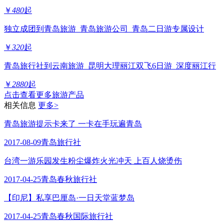
￥
480
起
独立成团到青岛旅游_青岛旅游公司_青岛二日游专属设计
￥
320
起
青岛旅行社到云南旅游_昆明大理丽江双飞6日游_深度丽江行
￥
2880
起
点击查看更多旅游产品
相关信息
更多>
青岛旅游提示卡来了 一卡在手玩遍青岛
2017-08-09
青岛旅行社
台湾一游乐园发生粉尘爆炸火光冲天 上百人烧烫伤
2017-04-25
青岛春秋旅行社
【印尼】私享巴厘岛·一日天堂蓝梦岛
2017-04-25
青岛春秋国际旅行社