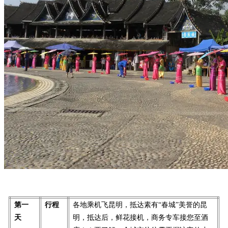
第一
行程
各地乘机飞昆明，抵达素有“春城”美誉的昆
天
明，抵达后，鲜花接机，商务专车接您至酒