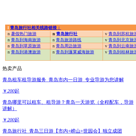
l
青岛旅行社相关线路链接：
n
暑假热门旅游
n
青岛旅行社
v
青岛到苏杭旅
n
青岛到海南旅游
n
青岛旅游路线
v
青岛到北京旅
n
青岛到草原旅游
n
青岛周边旅游
v
青岛到云南旅
n
青岛到港澳旅游
n
青岛到蓬莱威海旅游
v
青岛到桂林旅
热卖产品
青岛租车租导游服务_青岛市内一日游_专业导游为您讲解
￥
200
起
青岛哪里可以租车、租导游？青岛一天游览（全程配车，导游
讲解）
￥
200
起
青岛旅行社_青岛三日游【市内+崂山+世园会】独立成团