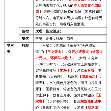
大理的古邦文化；驰名的
洋人街文化介绍给
您
,让您感受南昭古国都的韵味（游览时间60
分钟左右
、
电瓶车35元/人自理）
让您体味无
限的南诏古韵！晚餐后入住酒店。
住宿
大理（指定酒店）
餐饮
中餐：正餐；晚餐：自理
第三
行程
早
餐后，BUS前往被誉为“天然博物
天
馆”的
【玉龙雪山
】
，乘
云杉坪索道（含索道
57元/人、环保车20元/人）
（大约120分钟，
不算排队时间），沿途欣赏雪上原始森林；
游览高原牧场
【甘海子】
，
游览
蓝月谷
（
电
瓶车60元/人自理）
，
后欣赏
【印象丽江】，
晴天时，水的颜色是蓝色的，而且山谷呈月
牙形，远看就像一轮蓝色的月亮镶嵌在玉龙
雪山脚下，故名蓝月谷。
游览古城溯源
【玉
水寨】
（大约40分钟）；
参观
螺旋藻配送中
心
（参观时间约40分钟）；游览
【黑龙潭】