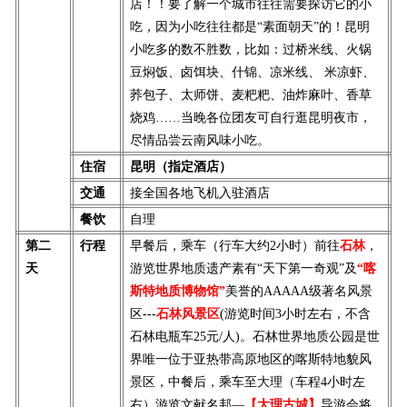
店！！要了解一个城市往往需要探访它的小
吃，因为小吃往往都是“素面朝天”的！昆明
小吃多的数不胜数，比如：过桥米线、火锅
豆焖饭、卤饵块、什锦、凉米线、 米凉虾、
荞包子、太师饼、麦粑粑、油炸麻叶、香草
烧鸡……当晚各位团友可自行逛昆明夜市，
尽情品尝云南风味小吃。
住宿
昆明（指定酒店）
交通
接全国各地飞机入驻酒店
餐饮
自理
第二
行程
早餐后，乘车
（行车大约2小时）
前往
石林
，
天
游览世界地质遗产素有“天下第一奇观”及
“喀
斯特地质博物馆”
美誉的AAAAA级著名风景
区---
石林风景区
(游览时间3小时左右，不含
石林电瓶车25元/人)。石林世界地质公园是世
界唯一位于亚热带高原地区的喀斯特地貌风
景区，
中餐后，
乘车至大理
（车程4小时左
右）
游览文献名邦—
【大理古城】
导游会将